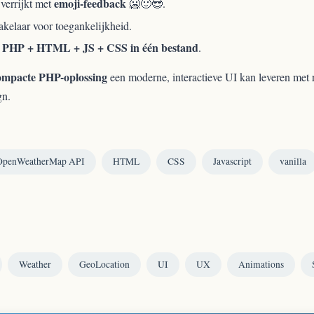
emoji-feedback
verrijkt met
🥶🙂😎.
kelaar voor toegankelijkheid.
PHP + HTML + JS + CSS in één bestand
—
.
ompacte PHP-oplossing
een moderne, interactieve UI kan leveren met 
gn.
OpenWeatherMap API
HTML
CSS
Javascript
vanilla
Weather
GeoLocation
UI
UX
Animations