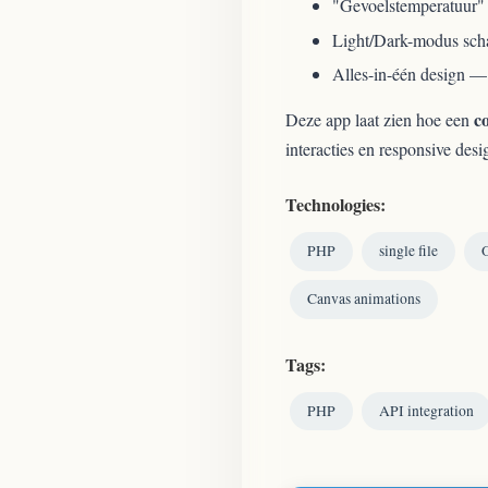
"Gevoelstemperatuur" 
Light/Dark-modus scha
Alles-in-één design 
c
Deze app laat zien hoe een
interacties en responsive desi
Technologies:
PHP
single file
Canvas animations
Tags:
PHP
API integration