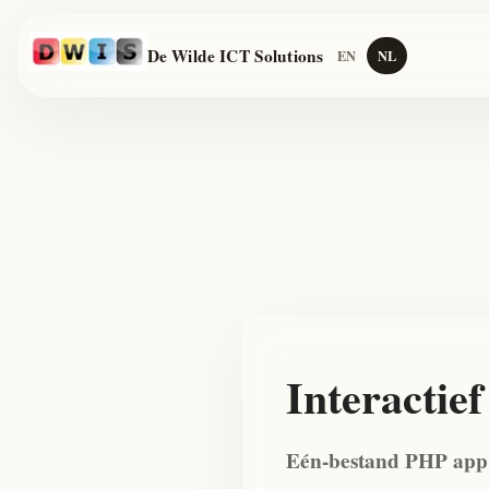
De Wilde ICT Solutions
EN
NL
Interactie
Eén-bestand PHP app m