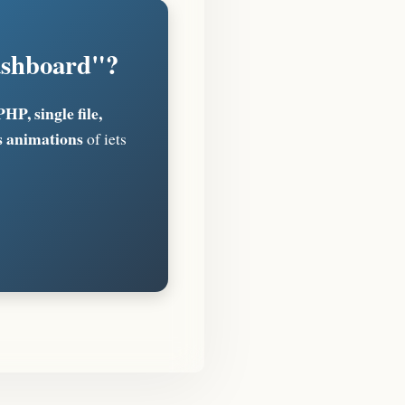
Dashboard"?
PHP, single file,
s animations
of iets