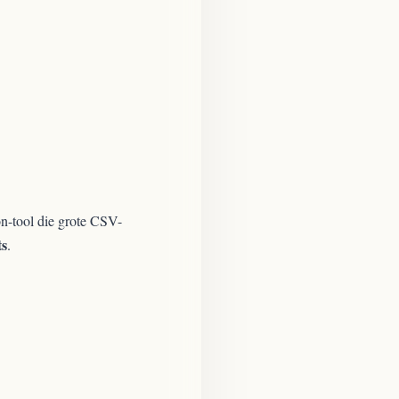
on-tool die grote CSV-
ts
.