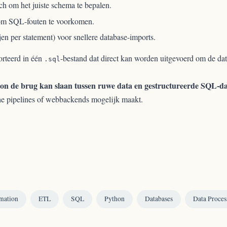
h om het juiste schema te bepalen.
g om SQL-fouten te voorkomen.
jen per statement) voor snellere database-imports.
orteerd in één
-bestand dat direct kan worden uitgevoerd om de data
.sql
on de brug kan slaan tussen ruwe data en gestructureerde SQL-d
he pipelines of webbackends mogelijk maakt.
mation
ETL
SQL
Python
Databases
Data Proces