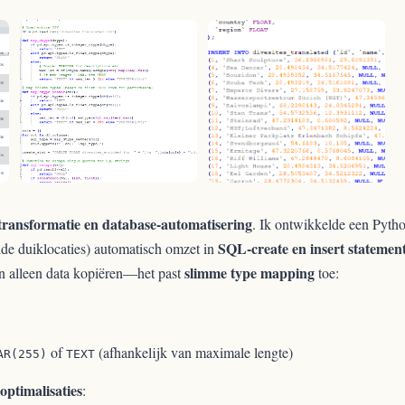
transformatie en database-automatisering
. Ik ontwikkelde een Pyth
SQL-create en insert statemen
alde duiklocaties) automatisch omzet in
slimme type mapping
 alleen data kopiëren—het past
toe:
of
(afhankelijk van maximale lengte)
AR(255)
TEXT
eoptimalisaties
: