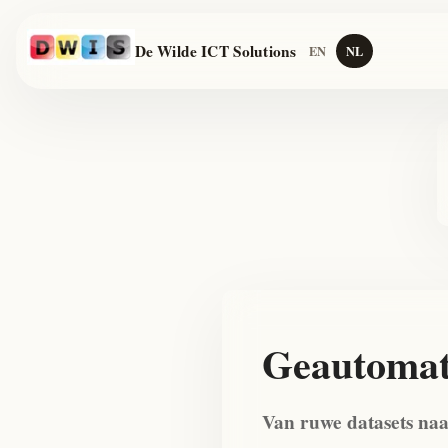
De Wilde ICT Solutions
EN
NL
Geautomat
Van ruwe datasets naa